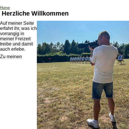
Home
Herzliche Willkommen
Auf meiner Seite
erfahrt ihr, was ich
vorrangig in
meiner Freizeit
treibe und damit
auch erlebe.
Zu meinen